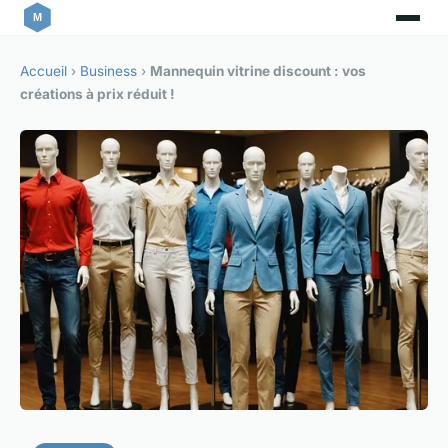
Accueil
›
Business
›
Mannequin vitrine discount : vos
créations à prix réduit !