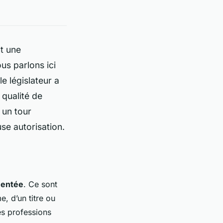
t une
ous parlons ici
le législateur a
 qualité de
 un tour
se autorisation.
mentée
. Ce sont
, d’un titre ou
es professions