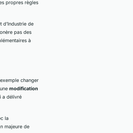
ses propres règles
 d’Industrie de
exonère pas des
plémentaires à
r exemple changer
r une
modification
 a délivré
c la
on majeure de