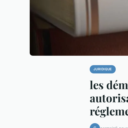
JURIDIQUE
les dém
autoris
réglem