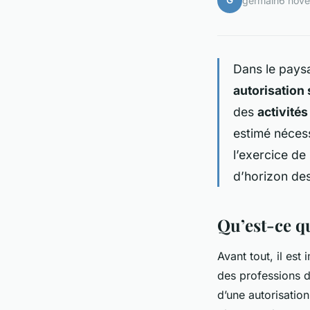
G
germain
6 nov
Dans le paysa
autorisation
des
activité
estimé nécess
l’exercice de
d’horizon des
Qu’est-ce q
Avant tout, il es
des professions d
d’une autorisatio