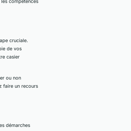
ur les compétences
ape cruciale.
pie de vos
tre casier
der ou non
z faire un recours
les démarches