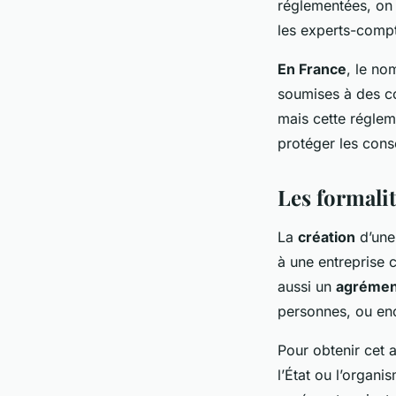
réglementées, on 
les experts-comp
En France
, le no
soumises à des co
mais cette réglem
protéger les con
Les formalit
La
création
d’une
à une entreprise c
aussi un
agrémen
personnes, ou enc
Pour obtenir cet 
l’État ou l’organi