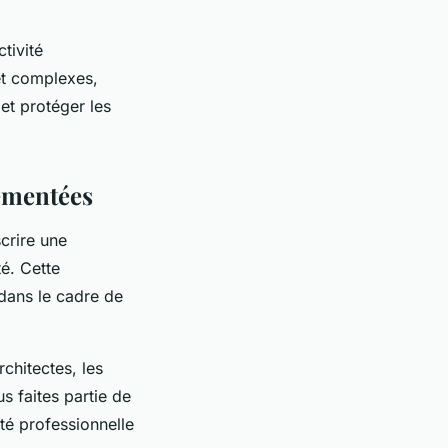
tivité
et complexes,
et protéger les
lementées
scrire une
té. Cette
dans le cadre de
chitectes, les
s faites partie de
té professionnelle