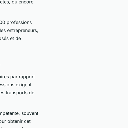
ectes, ou encore
400 professions
les entrepreneurs,
osés et de
e
ires par rapport
essions exigent
les transports de
ompétente, souvent
our obtenir cet