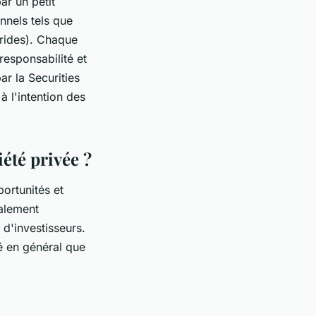
ar un petit
nnels tels que
brides). Chaque
responsabilité et
r la Securities
 l'intention des
iété privée ?
ortunités et
alement
 d'investisseurs.
té en général que