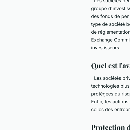
Les sociétés peuv
groupe d'investiss
des fonds de pens
type de société bé
de réglementation
Exchange Commissi
investisseurs.
Quel est l'a
Les sociétés priv
technologies plus
protégées du risq
Enfin, les action
celles des entrep
Protection d