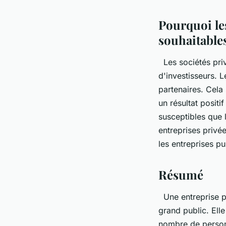
Pourquoi les
souhaitables
Les sociétés priv
d'investisseurs. L
partenaires. Cela 
un résultat positi
susceptibles que l
entreprises privé
les entreprises p
Résumé
Une entreprise pr
grand public. Ell
nombre de personn