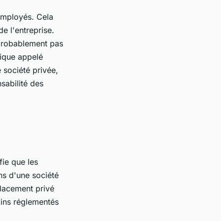
 employés. Cela
e l'entreprise.
t probablement pas
dique appelé
 société privée,
sabilité des
ie que les
ns d'une société
placement privé
oins réglementés