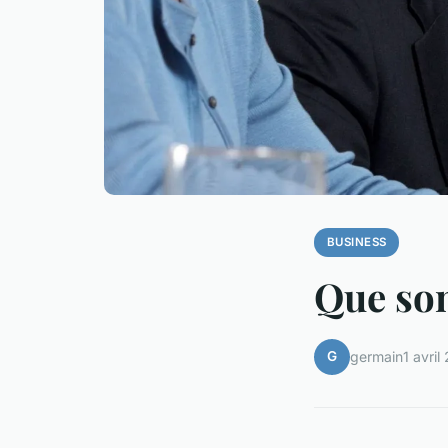
BUSINESS
Que son
G
germain
1 avril