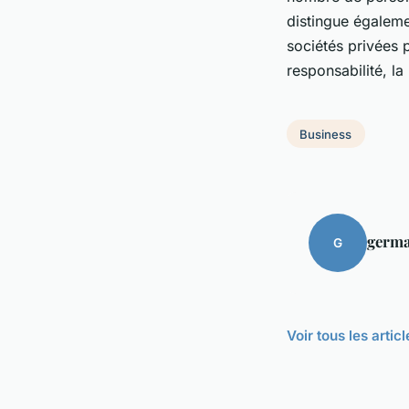
distingue égalemen
sociétés privées 
responsabilité, la
Business
germa
G
Voir tous les arti