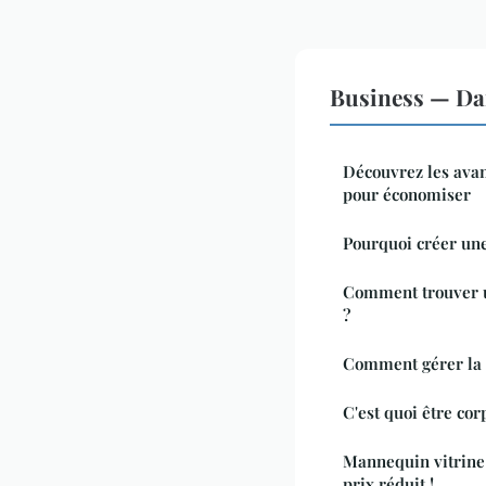
Business — Da
Découvrez les avan
pour économiser
Pourquoi créer une
Comment trouver u
?
Comment gérer la f
C'est quoi être cor
Mannequin vitrine 
prix réduit !