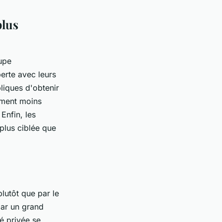
plus
upe
perte avec leurs
bliques d'obtenir
lement moins
Enfin, les
plus ciblée que
lutôt que par le
par un grand
é privée se