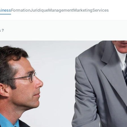
siness
Formation
Juridique
Management
Marketing
Services
s ?